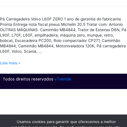
Pá Carregadeira Volvo L60F ZERO 1 ano de garantia do fabricante
Pronta Entrega nota fiscal pneus Michelin 20.5 Tratar com: Antonio
OUTRAS MÁQUINAS: Caminhão MB4844, Trator de Esteiras D6N, Pá
L90F, L70F, L60F, empilhadeira, máquina zero, munque, retro,
bobcat, Escavadeira PC200, Rolo compactador CP271, Caminhão
MB4844, Caminhão MB4844, Motoniveladora 120K, Pá carregadeira
L60F, Volvo, Scania, …
Leia mais »
Todos direitos reservados
v7vende.
Usamos cookies para garantir que oferecemos a melhor