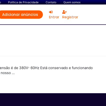
o
Política de Privacidade
Contato
Quem somos
Adicionar anúncios
Entrar
Registrar
tensão é de 380V- 60Hz Está conservado e funcionando
o nosso …