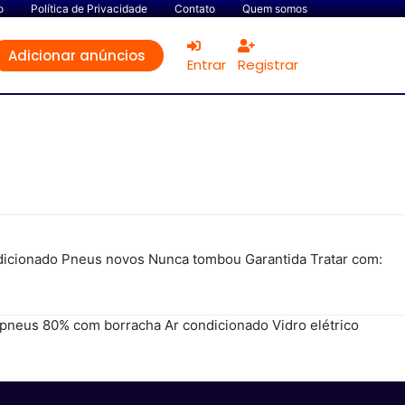
o
Política de Privacidade
Contato
Quem somos
Adicionar anúncios
Entrar
Registrar
dicionado Pneus novos Nunca tombou Garantida Tratar com:
 pneus 80% com borracha Ar condicionado Vidro elétrico