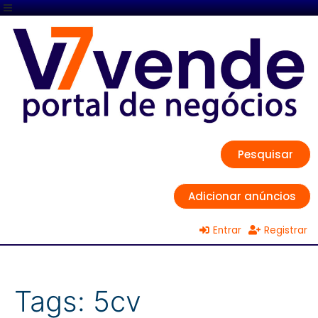
Pesquisar
Adicionar anúncios
Entrar
Registrar
Tags:
5cv