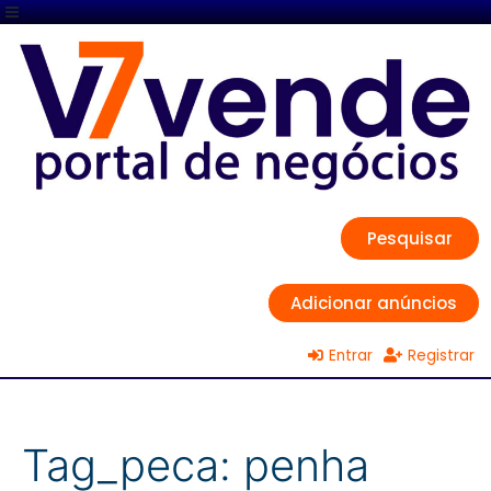
Pesquisar
Adicionar anúncios
Entrar
Registrar
Tag_peca:
penha