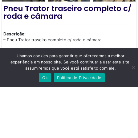
Pneu Trator traseiro completo c/
roda e câmara
Descrição:
– Pneu Trator traseiro completo c/ roda e câmara
– 2 unidades
Usamos cookies para garantir que oferecemos a melhor
– Perfeito com pouco uso
experiência em nosso site. Se você continuar a usar este site,
assumiremos que você está satisfeito com ele.
– Firestone
Ok
Política de Privacidade
– Aro 24 medida: 12.4/11-24
– Serve no Agrale 4200/4300 e vários outros modelos
Localização: Marília,
São Paulo
Condição:
Usada