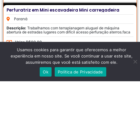
Perfuratriz em Mini escavadeira Mini carregadeira
Paraná
Descrição:
Trabalhamos com terraplanagem aluguel de máquina
abertura de estradas lugares com difícil acesso perfuração aterros.faca
um orçamento sem compromisso
Valor: R$00,00
Usamos cookies para garantir que oferecemos a melhor
Ver todos dados:
experiência em nosso site. Se você continuar a usar este site,
assumiremos que você está satisfeito com ele.
Ok
Política de Privacidade