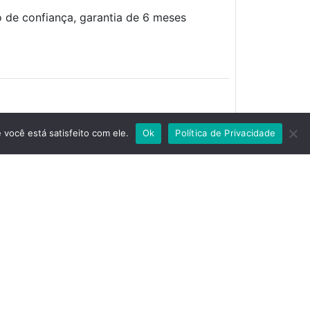
 de confiança, garantia de 6 meses
você está satisfeito com ele.
Ok
Política de Privacidade
Subcategoria:
Trator
R$ 76.000,00
E-mail: