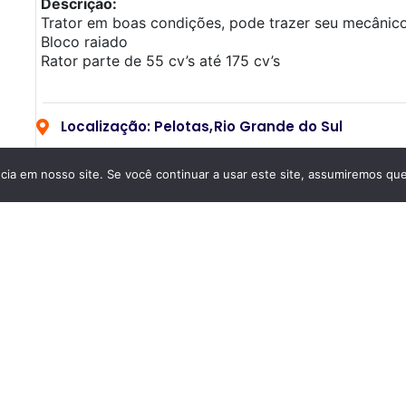
Descrição:
Trator em boas condições, pode trazer seu mecânico
Bloco raiado
Rator parte de 55 cv’s até 175 cv’s
Localização: Pelotas,
Rio Grande do Sul
a em nosso site. Se você continuar a usar este site, assumiremos que 
Categoria:
Combustão (diesel ou gasolina)
Condição:
Usada
Ano:1992
Dados de contato:
Celular:
(53)98454-6219