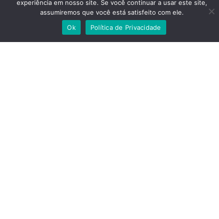
experiência em nosso site. Se você continuar a usar este site,
Tratar com Jose Rubens
assumiremos que você está satisfeito com ele.
Ok
Política de Privacidade
Localização: São Paulo,
São Paulo
Combustão (diesel ou gasolina)
Categoria:
Trator
Subcategoria:
Condição:
Usada
Ano:1981
R$ 100.000,00
Dados de contato:
Celular: (11)99909-0321