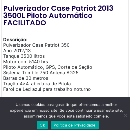
Pulverizador Case Patriot 2013
3500L Piloto Automático
FACILITADO
Descrição:
Pulverizador Case Patriot 350
Ano 2012/13
Tanque 3500 litros
Motor com 5140 hrs.
Piloto Automático, GPS, Corte de Seção
Sistema Trimble 750 Antena AG25
Barras de 30 metros
Tração 4×4, abertura de Bitola.
Farol de Led azul para trabalho noturno
Entrada de R$ 175.000,00 + 64 de R$ 7.000,00
Usamos cookies para garantir que oferecemos a melhor
Tratar com: NETO
experiência em nosso site. Se você continuar a usar este site,
assumiremos que você está satisfeito com ele.
Ok
Política de Privacidade
Localização: Campo Mourão,
Paraná