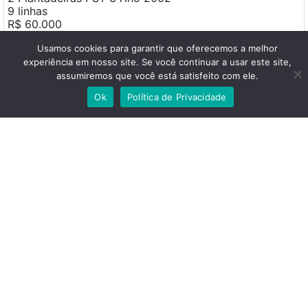
9 linhas
R$ 60.000
VENDE-SE
Usamos cookies para garantir que oferecemos a melhor
experiência em nosso site. Se você continuar a usar este site,
2 Plantadeiras ultra flex Ano 2008
assumiremos que você está satisfeito com ele.
13 linhas
R$ 90.000
Ok
Política de Privacidade
contatar: Pedro Favoreto FIlho
Localização: Sertanópolis,
Paraná
Outro
Categoria:
Condição:
Usada
Ano:2002
R$ 30.000,00