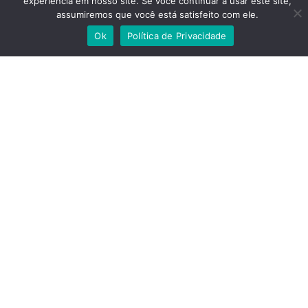
experiência em nosso site. Se você continuar a usar este site,
assumiremos que você está satisfeito com ele.
Tratar com Lucileno
Ok
Política de Privacidade
Localização: Florianópolis,
Santa Catarina
Combustão (diesel ou gasolina)
Categoria:
Condição:
Usada
Ano:2020
R$ 175.000,00
Dados de contato:
Celular: (31)98575-8444