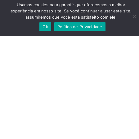
Modelo: 325
Usamos cookies para garantir que oferecemos a melhor
experiência em nosso site. Se você continuar a usar este site,
Horimentro: N/A
assumiremos que você está satisfeito com ele.
Tratar com Lucileno
Ok
Política de Privacidade
Localização: Nova Lima,
Minas Gerais
Combustão (diesel ou gasolina)
Categoria:
Condição:
Usada
Ano:2009
R$ 116.000,00
Dados de contato: