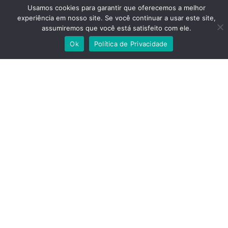
Modelo: MC70
Usamos cookies para garantir que oferecemos a melhor
experiência em nosso site. Se você continuar a usar este site,
Horimentro: 5.000
assumiremos que você está satisfeito com ele.
Tratar com Lucileno
Ok
Política de Privacidade
Localização: Louveira,
São Paulo
Combustão (diesel ou gasolina)
Categoria:
Condição:
Usada
Ano:2015
R$ 128.000,00
Dados de contato: