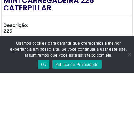
MINI CARREGADEIRA 226
CATERPILLAR
Descrição:
226
Tipo Equipamento: Mini Carregadeira
Usamos cookies para garantir que oferecemos a melhor
experiência em nosso site. Se você continuar a usar este site,
Marca: Caterpillar
assumiremos que você está satisfeito com ele.
Modelo: 226
Ok
Política de Privacidade
Horimentro: 6.125
Tratar com Lucileno
Localização: Belo Horizonte,
Minas Gerais
Combustão (diesel ou gasolina)
Categoria: