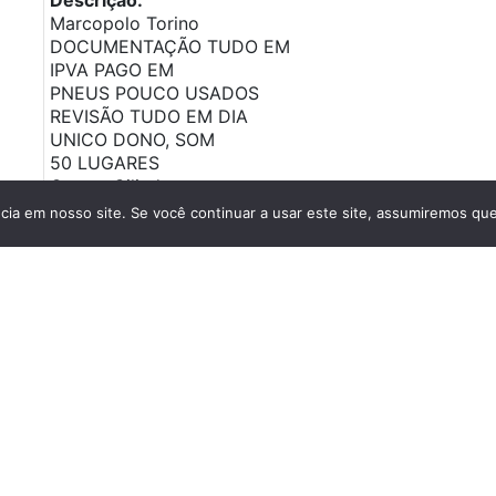
Marcopolo Torino
DOCUMENTAÇÃO TUDO EM
IPVA PAGO EM
PNEUS POUCO USADOS
REVISÃO TUDO EM DIA
UNICO DONO, SOM
50 LUGARES
Quatro Cilindros
Garantia de Caixa de
a em nosso site. Se você continuar a usar este site, assumiremos que 
Motor Diferencial
ENTRADA DE R$7.000,00
OU A VISTA DE R$50.000,00
PARCELAS A COMBINA
INFORMAÇÕES LIGUE PARA
(91) 9853… ver número
NÃO RESPONDO CHAT!