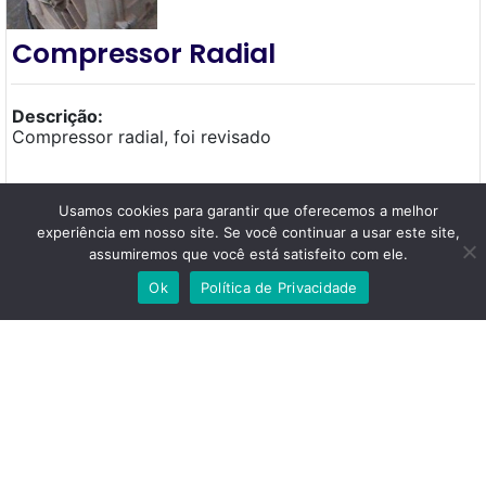
Compressor Radial
Descrição:
Compressor radial, foi revisado
Localização: São Bernardo do Campo,
São Paulo
Usamos cookies para garantir que oferecemos a melhor
experiência em nosso site. Se você continuar a usar este site,
assumiremos que você está satisfeito com ele.
Combustão (diesel ou gasolina)
Categoria:
Ok
Política de Privacidade
Compressor
Subcategoria:
Condição:
Usada
R$ 985,00