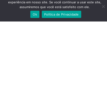
* Baixo consumo de combustível
experiência em nosso site. Se você continuar a usar este site,
* Motor a diesel
assumiremos que você está satisfeito com ele.
* Dimensões compactas e peso reduzido
Ok
Política de Privacidade
Localização: Nova Lima,
Minas Gerais
Combustão (diesel ou gasolina)
Categoria:
Condição:
Usada
Ano:2010
R$ 200.000,00
Dados de contato:
Celular: (31)98313-1308