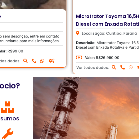
otrator Toyama 16,5HP
Microtrator Toyama 12,5 
el com Enxada Rotativa e
Diesel com Enxada Rotat
da Elétrica – Novo
alização: Curitiba,
Paraná
Localização: Curitiba,
Paraná
ção:
Microtrator Toyama 16,5HP
Descrição:
Microtrator Toyama 12,
 com Enxada Rotativa e Partida
Diesel com Enxada Rotativa 23990
...
Equipamento...
alor: R$26.950,00
Valor: R$23.990,00
odos dados:
Ver todos dados:
ocio?
nsumos