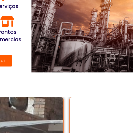
erviços
Pontos
mercias
ui