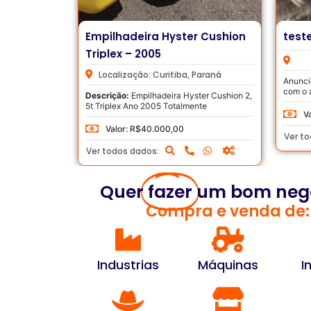
r Cushion
teste
Micr
Dies
Parti
araná
Loc
Anuncio sem descrição, entre em contato
com o anunciante para mais informações.
ter Cushion 2,
Descri
nte
Diesel
Valor: R$99,00
Elétrica
V
Ver todos dados:
Ver t
Quer
fazer
um bom neg
Compra e venda de:
Industrias
Máquinas
I