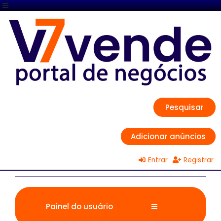
Pesquisar
Adicionar anúncios
Entrar
Registrar
Painel do usuário