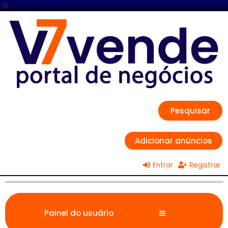
Pesquisar
Adicionar anúncios
Entrar
Registrar
Painel do usuário